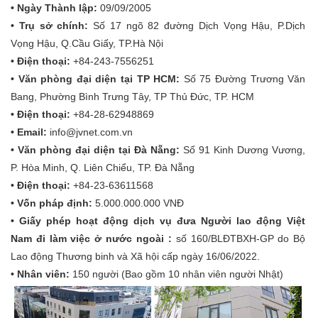
• Ngày Thành lập:
09/09/2005
• Trụ sở chính:
Số 17 ngõ 82 đường Dịch Vọng Hậu, P.Dịch
Vọng Hậu, Q.Cầu Giấy, TP.Hà Nội
• Điện thoại:
+84-243-7556251
• Văn phòng đại diện tại TP HCM:
Số 75 Đường Trương Văn
Bang, Phường Bình Trưng Tây, TP Thủ Đức, TP. HCM
• Điện thoại:
+84-28-62948869
• Email:
info@jvnet.com.vn
•
Văn phòng đại diện tại Đà Nẵng:
Số 91 Kinh Dương Vương,
P. Hòa Minh, Q. Liên Chiểu, TP. Đà Nẵng
•
Điện thoại:
+84-23-63611568
• Vốn pháp định:
5.000.000.000 VNĐ
• Giấy phép hoạt động dịch vụ đưa Người lao động Việt
Nam đi làm việc ở nước ngoài :
số 160/BLĐTBXH-GP do Bộ
Lao động Thương binh và Xã hội cấp ngày 16/06/2022.
• Nhân viên:
150 người (Bao gồm 10 nhân viên người Nhật)