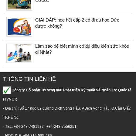
GIẢI ĐÁP: học hết cấp 2 có đi du học Đức
được không?
Làm sao để biết mình có đủ điều kiện sức khỏe
đi Nhật?
THÔNG TIN LIÊN HỆ
Công ty Cổ phần Thương mại Phát triển Kỹ thuật và Nhân lực Quốc tế
(JVNET)
- Địa chỉ : Số 17 ngõ 82 đường Dịch Vọng Hậu, P.Dịch Vọng Hậu, Q.Cầu Giấy,
TP.Hà Nội
- TEL: +84-243-7481982 | +84-243-7556251
- HOTLINE: +84-815-585-585